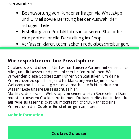
verwandeln.
Beantwortung von Kundenanfragen via WhatsApp
und E-Mail sowie Beratung bei der Auswahl der
richtigen Teile.
Erstellung von Produktfotos in unserem Studio für
eine professionelle Darstellung im Shop.
Verfassen klarer, technischer Produktbeschreibungen,
die dem Kunden echten Mehrwert bieten.
Hinzufügen neuer Produkte und Anreicherung mit den
Wir respektieren Ihre Privatsphäre
korrekten Attributen und Spezifikationen.
Cookies, sie sind überall. Und wir und unsere Partner nutzen sie auch.
Kommunikation mit dem Einkauf über Bestände und
Alles, um dir besser und persönlicher helfen zu können. Wir
mit E-Commerce über Website-Verbesserungen.
verwenden diese Cookies zum Führen von Statistiken, um deine
Präferenzen zu speichern, und für Marketingzwecke, um unseren
Überprüfung, ob die technischen Informationen im
Webshop noch ein wenig besser zu machen. Möchtest du mehr
Shop aktuell und korrekt sind.
wissen? Lese unsere
Datenschutz
hier.
Möchtest du unseren Webshop von seiner besten Seite sehen? Dann
musst du unseren Cookies zustimmen. Du kannst dies tun, indem du
auf "Alle zulassen" klickst. Du möchtest nicht? Du kannst deine
Präferenz in den
Cookie-Einstellungen
angeben.
Mehr information
Cookies Zulassen