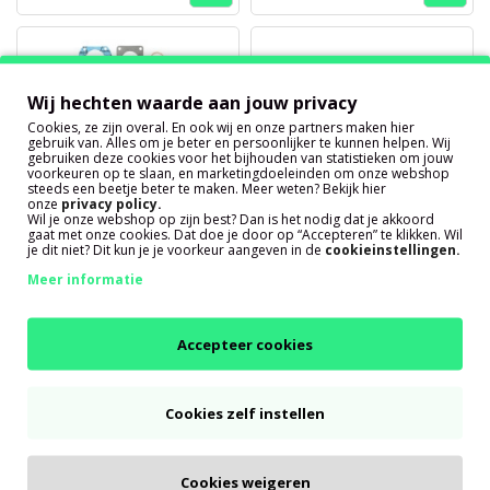
Wij hechten waarde aan jouw privacy
Cookies, ze zijn overal. En ook wij en onze partners maken hier
gebruik van. Alles om je beter en persoonlijker te kunnen helpen. Wij
gebruiken deze cookies voor het bijhouden van statistieken om jouw
voorkeuren op te slaan, en marketingdoeleinden om onze webshop
steeds een beetje beter te maken. Meer weten? Bekijk hier
onze
privacy policy
.
Pakkingset Sachs 50/5 7-
Voetpakking Puch Monza
Wil je onze webshop op zijn best? Dan is het nodig dat je akkoord
delig
/ MV / VS / MS / Velux /
gaat met onze cookies. Dat doe je door op “Accepteren” te klikken. Wil
je dit niet? Dit kun je je voorkeur aangeven in de
cookieinstellingen.
enz 0.4mm BAC
Meer informatie
Direct leverbaar
Direct leverbaar
€ 22,90
Accepteer cookies
€ 1,65
Cookies zelf instellen
Cookies weigeren